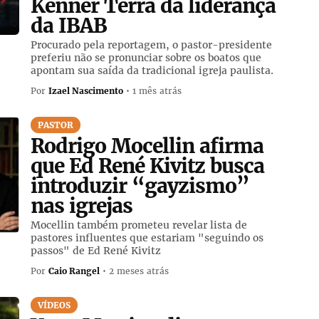
Kenner Terra da liderança
da IBAB
Procurado pela reportagem, o pastor-presidente
preferiu não se pronunciar sobre os boatos que
apontam sua saída da tradicional igreja paulista.
Por
Izael Nascimento
• 1 mês atrás
PASTOR
Rodrigo Mocellin afirma
que Ed René Kivitz busca
introduzir “gayzismo”
nas igrejas
Mocellin também prometeu revelar lista de
pastores influentes que estariam "seguindo os
passos" de Ed René Kivitz
Por
Caio Rangel
• 2 meses atrás
VÍDEOS