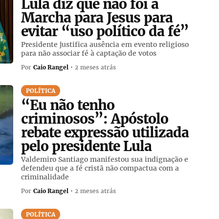
Lula diz que não foi a
Marcha para Jesus para
evitar “uso político da fé”
Presidente justifica ausência em evento religioso
para não associar fé à captação de votos
Por
Caio Rangel
• 2 meses atrás
POLÍTICA
“Eu não tenho
criminosos”: Apóstolo
rebate expressão utilizada
pelo presidente Lula
Valdemiro Santiago manifestou sua indignação e
defendeu que a fé cristã não compactua com a
criminalidade
Por
Caio Rangel
• 2 meses atrás
POLÍTICA