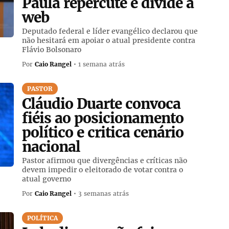
Paula repercute e divide a
web
Deputado federal e líder evangélico declarou que
não hesitará em apoiar o atual presidente contra
Flávio Bolsonaro
Por
Caio Rangel
• 1 semana atrás
PASTOR
Cláudio Duarte convoca
fiéis ao posicionamento
político e critica cenário
nacional
Pastor afirmou que divergências e críticas não
devem impedir o eleitorado de votar contra o
atual governo
Por
Caio Rangel
• 3 semanas atrás
POLÍTICA