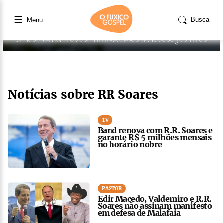
☰
Busca
Menu
Notícias sobre RR Soares
TV
Band renova com R.R. Soares e
garante R$ 5 milhões mensais
no horário nobre
PASTOR
Edir Macedo, Valdemiro e R.R.
Soares não assinam manifesto
em defesa de Malafaia