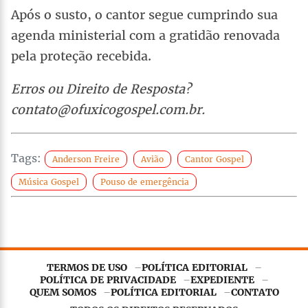
Após o susto, o cantor segue cumprindo sua
agenda ministerial com a gratidão renovada
pela proteção recebida.
Erros ou Direito de Resposta?
contato@ofuxicogospel.com.br.
Tags:
Anderson Freire
Avião
Cantor Gospel
Música Gospel
Pouso de emergência
TERMOS DE USO
POLÍTICA EDITORIAL
POLÍTICA DE PRIVACIDADE
EXPEDIENTE
QUEM SOMOS
POLÍTICA EDITORIAL
CONTATO
Este site utiliza
cookies essenciais
para garantir o
funcionamento adequado. Ao continuar navegando, você