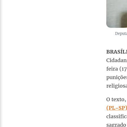
Deputa
BRASÍLI
Cidadan
feira (1
puniçõe
religios
O texto
(PL-SP
classif
sagrado 