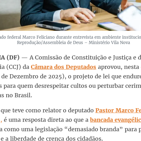
do federal Marco Feliciano durante entrevista em ambiente institucio
Reprodução/Assembleia de Deus – Ministério Vila Nova
A (DF)
— A Comissão de Constituição e Justiça e 
ia (CCJ) da
Câmara dos Deputados
aprovou, nesta
7 de Dezembro de 2025), o projeto de lei que endur
s para quem desrespeitar cultos ou perturbar ceri
as no Brasil.
, que teve como relator o deputado
Pastor Marco Fe
)
,
é uma resposta direta ao que a
bancada evangéli
ica como uma legislação “demasiado branda” para 
e a liberdade de crença dos cidadãos.