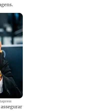
agens.
lhapress
 assegurar