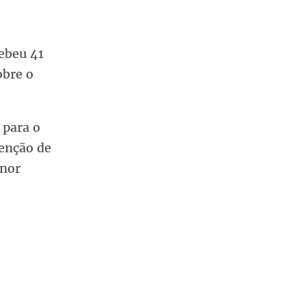
cebeu 41
obre o
 para o
tenção de
enor