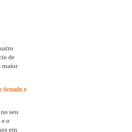
uatro
cio de
o maior
o Senado e
 no seu
 e o
asos em