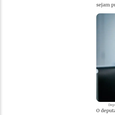
sejam p
Depu
O deput