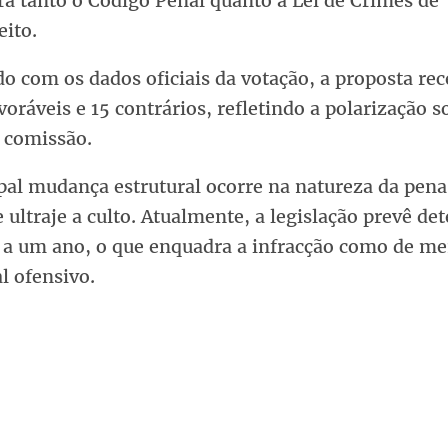
ra tanto o Código Penal quanto a Lei de Crimes de
eito.
o com os dados oficiais da votação, a proposta re
voráveis e 15 contrários, refletindo a polarização s
 comissão.
pal mudança estrutural ocorre na natureza da pena
 ultraje a culto. Atualmente, a legislação prevê de
a um ano, o que enquadra a infracção como de m
l ofensivo.