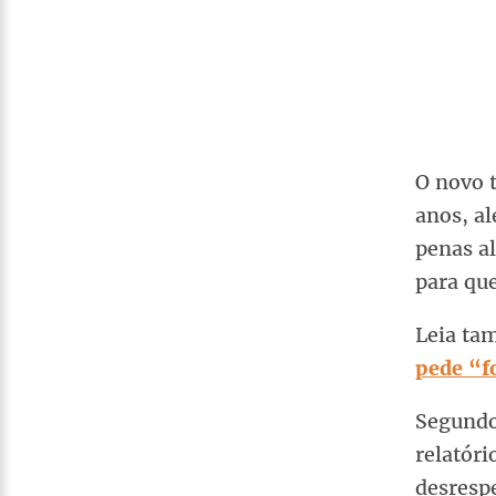
O novo 
anos, al
penas al
para que
Leia t
pede “f
Segundo
relatóri
desrespe