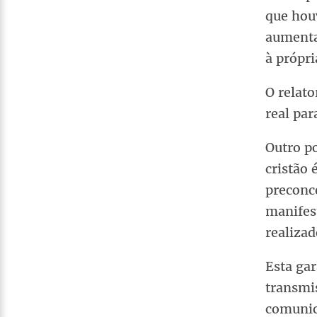
que hou
aumenta
à própri
O relato
real par
Outro p
cristão 
preconce
manifes
realizad
Esta gar
transmis
comunic