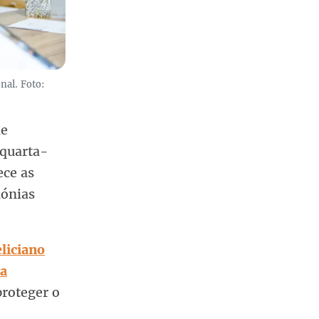
nal. Foto:
de
 quarta-
ece as
mónias
liciano
ca
proteger o