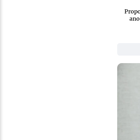
Propo
ano