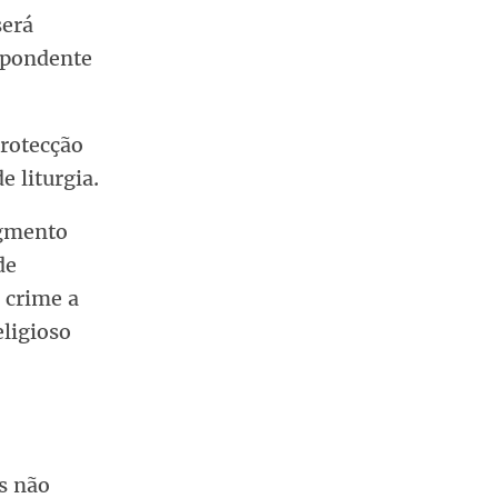
será
spondente
protecção
e liturgia.
egmento
de
 crime a
eligioso
s não