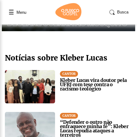
☰
Busca
Menu
Notícias sobre Kleber Lucas
CANTOR
Kleber Lucas vira doutor pela
UFRJ com tese contra o
racismo teológico
CANTOR
“Defender o outro não
enfraquece minha fé”: Kleber
Lucas repudia ataques a
terreiros