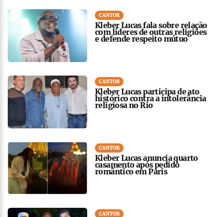
CANTOR
Kleber Lucas fala sobre relação
com líderes de outras religiões
e defende respeito mútuo
CANTOR
Kleber Lucas participa de ato
histórico contra a intolerância
religiosa no Rio
CANTOR
Kleber Lucas anuncia quarto
casamento após pedido
romântico em Paris
CANTOR