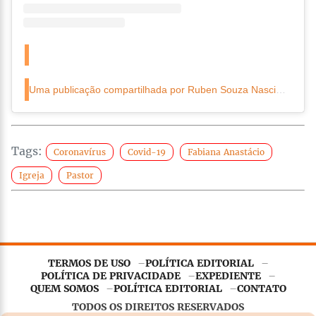
Uma publicação compartilhada por Ruben Souza Nascimento (@ruben.souzanascimento)
Tags:
Coronavírus
Covid-19
Fabiana Anastácio
Igreja
Pastor
TERMOS DE USO
POLÍTICA EDITORIAL
Este site utiliza
cookies essenciais
para garantir o
POLÍTICA DE PRIVACIDADE
EXPEDIENTE
funcionamento adequado. Ao continuar navegando, você
QUEM SOMOS
POLÍTICA EDITORIAL
CONTATO
concorda com nossa
Política de Privacidade
.
TODOS OS DIREITOS RESERVADOS