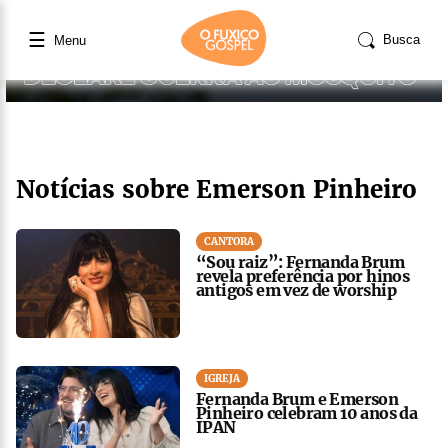
☰
Busca
Menu
Notícias sobre Emerson Pinheiro
CANTORA
“Sou raiz”: Fernanda Brum
revela preferência por hinos
antigos em vez de worship
IGREJA
Fernanda Brum e Emerson
Pinheiro celebram 10 anos da
IPAN